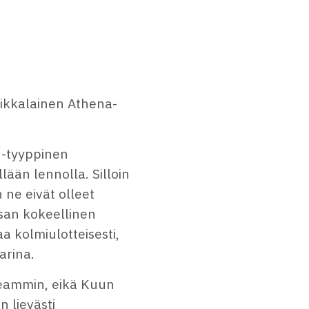
rikkalainen Athena-
 -tyyppinen
lään lennolla. Silloin
 ne eivät olleet
asan kokeellinen
a kolmiulotteisesti,
arina.
peammin, eikä Kuun
 lievästi