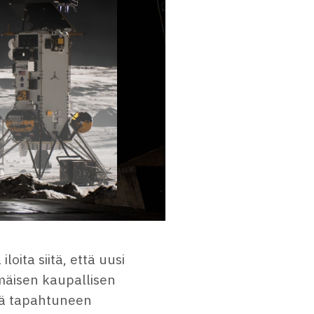
oita siitä, että uusi
mäisen kaupallisen
änä tapahtuneen