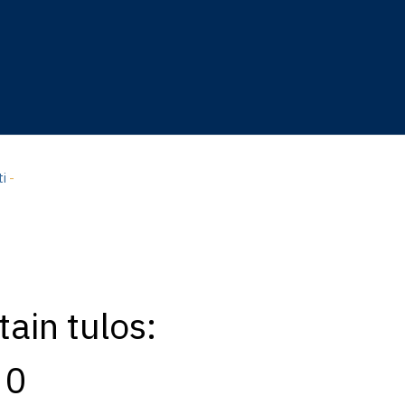
ti
-
ain tulos:
 0