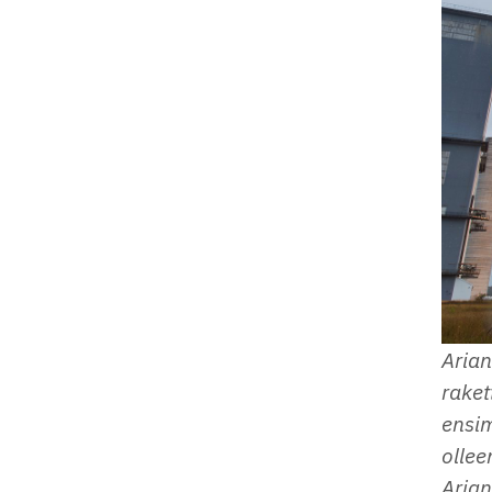
Arian
raket
ensi
ollee
Aria