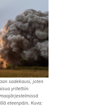
aan sadekausi, joten
isua yritettiin
maajärjestelmissä
vällä eteenpäin. Kuva: