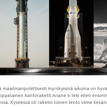
 maailmanpoliittisesti myrskyisinä aikoina on hyvä il
oppalainen kantoraketti Ariane 6 teki eilen ensim
nsa. Kyseessä oli raketin toinen lento viime kes