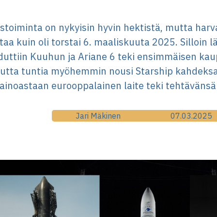
toiminta on nykyisin hyvin hektistä, mutta harv
aa kuin oli torstai 6. maaliskuuta 2025. Silloin
uttiin Kuuhun ja Ariane 6 teki ensimmäisen kaup
uutta tuntia myöhemmin nousi Starship kahdeksa
ainoastaan eurooppalainen laite teki tehtävänsä 
Jari Mäkinen
07.03.2025