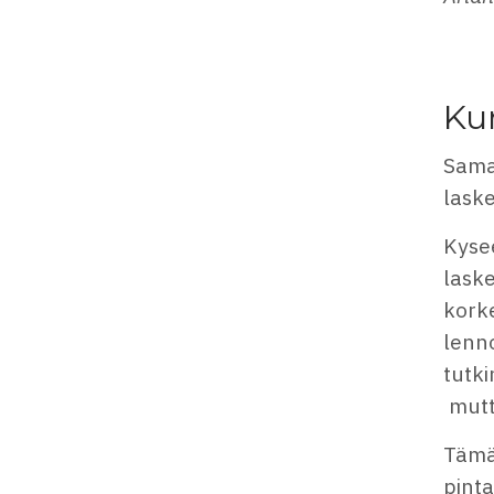
Ku
Sama
lask
Kyse
laske
korke
lenno
tutki
mutt
Tämä
pinta