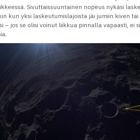
liikkeessä. Sivuttaissuuntainen nopeus nykäsi las
in kun yksi laskeutumislajoista jäi jumiin kiven ta
i – jos se olisi voinut liikkua pinnalla vapaasti, ei si
ia.