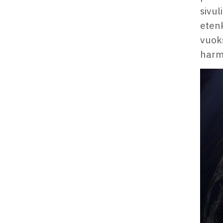
sivu
etenk
vuoks
harm