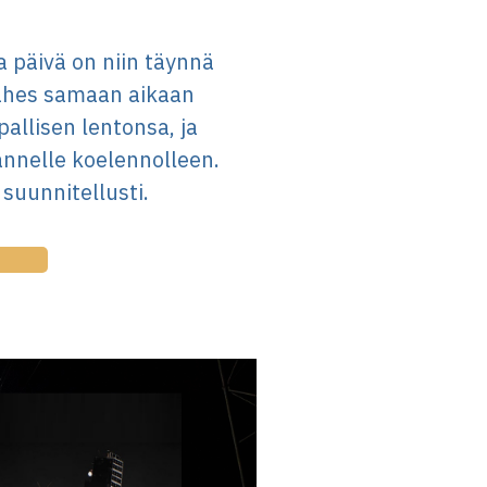
a päivä on niin täynnä
 lähes samaan aikaan
allisen lentonsa, ja
nnelle koelennolleen.
suunnitellusti.