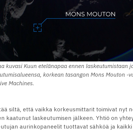
a kuvasi Kuun etelänapaa ennen laskeutumistaan ja
utumisalueensa, korkean tasangon Mons Mouton -vu
tive Machines.
ää siltä, että vaikka korkeusmittarit toimivat nyt n
en kaatunut laskeutumisen jälkeen. Yhtiö on yhtey
utujan aurinkopaneelit tuottavat sähköä ja kaikk