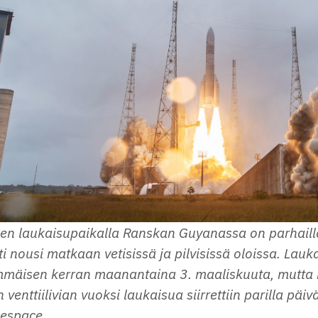
en laukaisupaikalla Ranskan Guyanassa on parhaill
ti nousi matkaan vetisissä ja pilvisissä oloissa. Lauka
mmäisen kerran maanantaina 3. maaliskuuta, mutta 
n venttiilivian vuoksi laukaisua siirrettiin parilla päi
nespace.