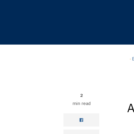
Hyppää
A-
pääsisältöön
A+
0%
read
-
E
2
A
min read