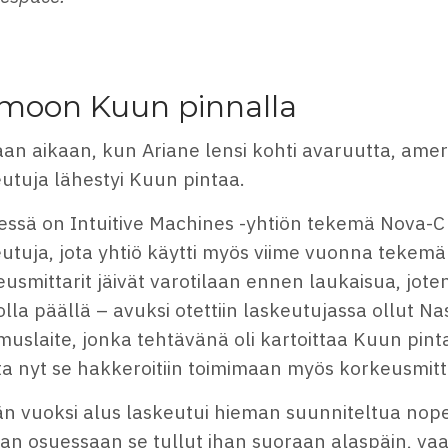
moon Kuun pinnalla
an aikaan, kun Ariane lensi kohti avaruutta, ame
eutuja lähestyi Kuun pintaa.
essä on Intuitive Machines -yhtiön tekemä Nova-C
utuja, jota yhtiö käytti myös viime vuonna tekemäl
usmittarit jäivät varotilaan ennen laukaisua, joten
lla päällä – avuksi otettiin laskeutujassa ollut N
muslaite, jonka tehtävänä oli kartoittaa Kuun pinta
a nyt se hakkeroitiin toimimaan myös korkeusmitt
n vuoksi alus laskeutui hieman suunniteltua no
an osuessaan se tullut ihan suoraan alaspäin, vaan