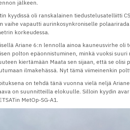
lennon jälkeen.
in kyydissä oli ranskalainen tiedustelusatelliitti C
n vaihe vapautti aurinkosynkroniselle polaarirada
metrin korkeudessa.
isellä Ariane 6:n lennolla ainoa kauneusvirhe oli 
isen polton epäonnistuminen, minkä vuoksi suuri r
uteen kiertämään Maata sen sijaan, että se olisi
tumaan ilmakehässä. Nyt tämä viimeinenkin poltto
ituksena on tehdä tänä vuonna vielä neljä Ariane 
ava on suunnitteilla elokuulle. Silloin kyydin av
TSATin MetOp-SG-A1.