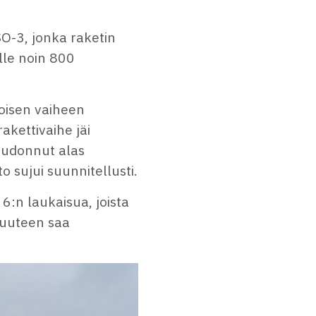
SO-3, jonka raketin
lle noin 800
toisen vaiheen
akettivaihe jäi
 pudonnut alas
 sujui suunnitellusti.
6:n laukaisua, joista
aruuteen saa