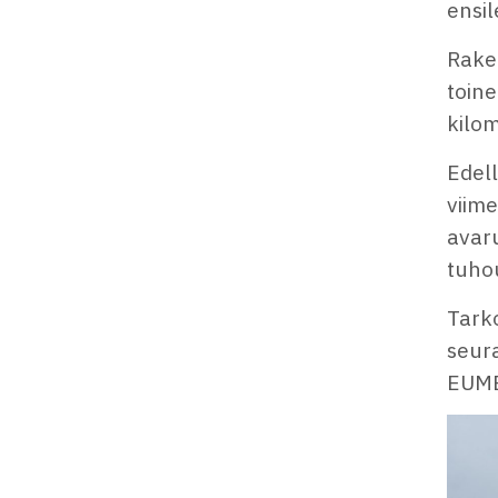
ensi
Raket
toine
kilo
Edell
viime
avaru
tuhou
Tarko
seura
EUME