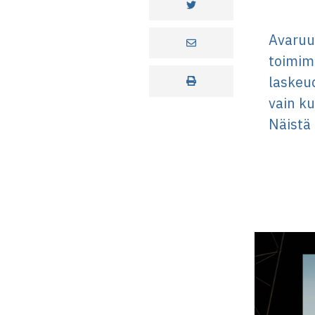
Avaruus
toimimt
laskeud
vain k
Näistä 