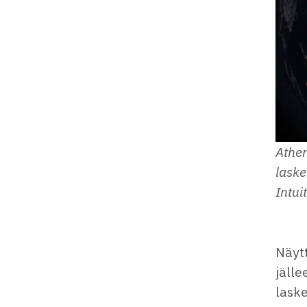
Athen
laske
Intui
Näytt
jälle
laske