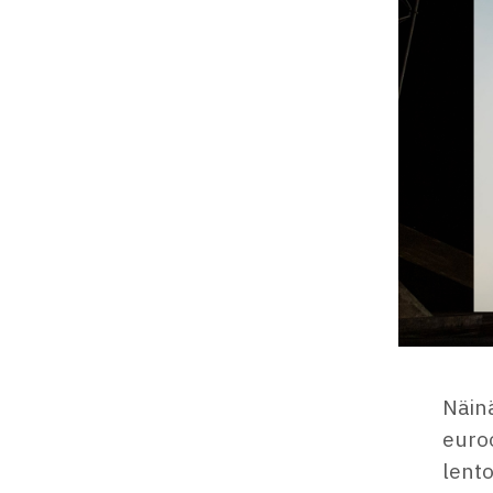
Näinä
euro
lento