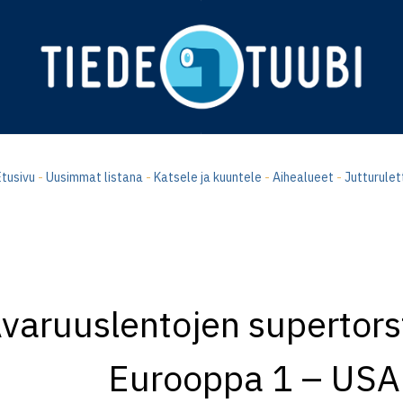
tusivu
-
Uusimmat listana
-
Katsele ja kuuntele
-
Aihealueet
-
Jutturulet
varuuslentojen supertorst
Eurooppa 1 – USA