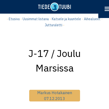
Hyppää
pääsisältöön
-
Etusivu
-
Uusimmat listana
-
Katsele ja kuuntele
-
Aihealueet
-
Jutturuletti
-
J-17 / Joulu
Marsissa
Markus Hotakainen
07.12.2013