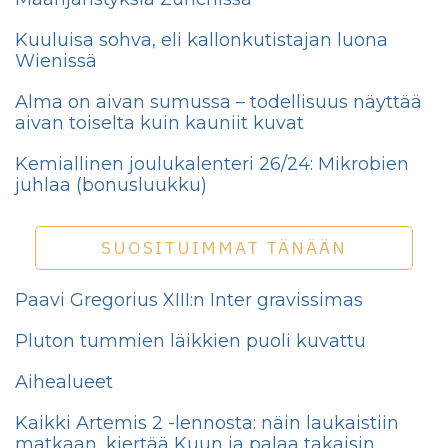
Kuuluisa sohva, eli kallonkutistajan luona
Wienissä
Alma on aivan sumussa – todellisuus näyttää
aivan toiselta kuin kauniit kuvat
Kemiallinen joulukalenteri 26/24: Mikrobien
juhlaa (bonusluukku)
SUOSITUIMMAT TÄNÄÄN
Paavi Gregorius XIII:n Inter gravissimas
Pluton tummien läikkien puoli kuvattu
Aihealueet
Kaikki Artemis 2 -lennosta: näin laukaistiin
matkaan, kiertää Kuun ja palaa takaisin