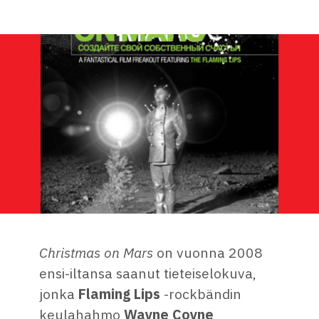
Christmas on Mars
on vuonna 2008
ensi-iltansa saanut tieteiselokuva,
jonka
Flaming Lips
-rockbändin
keulahahmo
Wayne Coyne