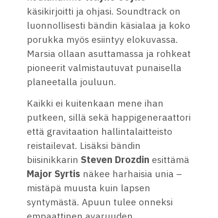
käsikirjoitti ja ohjasi. Soundtrack on
luonnollisesti bändin käsialaa ja koko
porukka myös esiintyy elokuvassa.
Marsia ollaan asuttamassa ja rohkeat
pioneerit valmistautuvat punaisella
planeetalla jouluun.
Kaikki ei kuitenkaan mene ihan
putkeen, sillä sekä happigeneraattori
että gravitaation hallintalaitteisto
reistailevat. Lisäksi bändin
biisinikkarin
Steven Drozdin
esittämä
Major Syrtis
näkee harhaisia unia –
mistäpä muusta kuin lapsen
syntymästä. Apuun tulee onneksi
empaattinen avaruuden