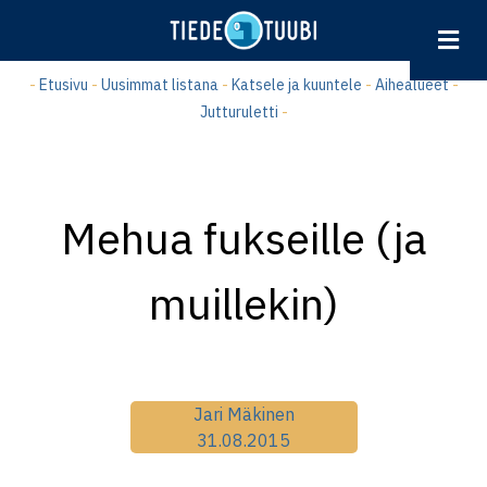
Hyppää
pääsisältöön
-
Etusivu
-
Uusimmat listana
-
Katsele ja kuuntele
-
Aihealueet
-
Jutturuletti
-
Mehua fukseille (ja
muillekin)
Jari Mäkinen
31.08.2015