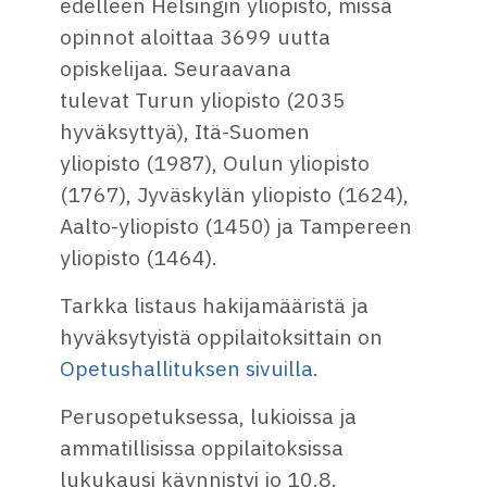
edelleen Helsingin yliopisto, missä
opinnot aloittaa 3699 uutta
opiskelijaa. Seuraavana
tulevat Turun yliopisto (2035
hyväksyttyä), Itä-Suomen
yliopisto (1987), Oulun yliopisto
(1767), Jyväskylän yliopisto (1624),
Aalto-yliopisto (1450) ja Tampereen
yliopisto (1464).
Tarkka listaus hakijamääristä ja
hyväksytyistä oppilaitoksittain on
Opetushallituksen sivuilla
.
Perusopetuksessa, lukioissa ja
ammatillisissa oppilaitoksissa
lukukausi käynnistyi jo 10.8.