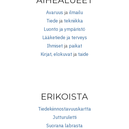
AIHEALUEET
Avaruus
ja
ilmailu
Tiede
ja
tekniikka
Luonto ja ympäristö
Lääketiede ja terveys
Ihmiset
ja
paikat
Kirjat, elokuvat
ja
taide
ERIKOISTA
Tiedekiinnostavuuskartta
Jutturuletti
Suorana labrasta