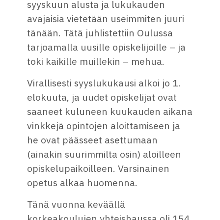
syyskuun alusta ja lukukauden
avajaisia vietetään useimmiten juuri
tänään. Tätä juhlistettiin Oulussa
tarjoamalla uusille opiskelijoille – ja
toki kaikille muillekin – mehua.
Virallisesti syyslukukausi alkoi jo 1.
elokuuta, ja uudet opiskelijat ovat
saaneet kuluneen kuukauden aikana
vinkkejä opintojen aloittamiseen ja
he ovat päässeet asettumaan
(ainakin suurimmilta osin) aloilleen
opiskelupaikoilleen. Varsinainen
opetus alkaa huomenna.
Tänä vuonna keväällä
korkeakoulujen yhteishaussa oli 154