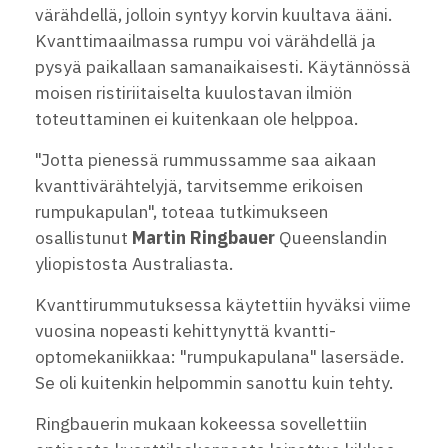
värähdellä, jolloin syntyy korvin kuultava ääni.
Kvanttimaailmassa rumpu voi värähdellä ja
pysyä paikallaan samanaikaisesti. Käytännössä
moisen ristiriitaiselta kuulostavan ilmiön
toteuttaminen ei kuitenkaan ole helppoa.
"Jotta pienessä rummussamme saa aikaan
kvanttivärähtelyjä, tarvitsemme erikoisen
rumpukapulan", toteaa tutkimukseen
osallistunut
Martin Ringbauer
Queenslandin
yliopistosta Australiasta.
Kvanttirummutuksessa käytettiin hyväksi viime
vuosina nopeasti kehittynyttä kvantti-
optomekaniikkaa: "rumpukapulana" lasersäde.
Se oli kuitenkin helpommin sanottu kuin tehty.
Ringbauerin mukaan kokeessa sovellettiin