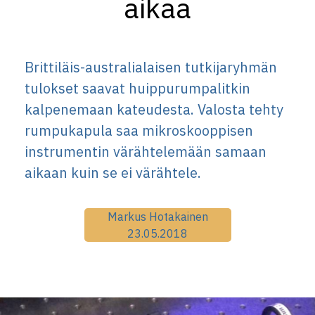
aikaa
Brittiläis-australialaisen tutkijaryhmän
tulokset saavat huippurumpalitkin
kalpenemaan kateudesta. Valosta tehty
rumpukapula saa mikroskooppisen
instrumentin värähtelemään samaan
aikaan kuin se ei värähtele.
Markus Hotakainen
23.05.2018