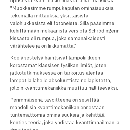
optisesta kvanttilaskennasta lainattua kikkaa.
"Muokkasimme rumpukapulan ominaisuuksia
tekemällä mittauksia yksittäisistä
valohiukkasista eli fotoneista. Sillä pääsimme
kehittämään mekaanista versiota Schrödingerin
kissasta eli rumpua, joka samanaikaisesti
värähtelee ja on liikkumatta."
Koejärjestelyä häiritsivät lämpöliikkeen
korostamat klassisen fysiikan ilmiöt, joten
jatkotutkimuksessa on tarkoitus alentaa
lämpötila lähelle absoluuttista nollapistettä,
jolloin kvanttimekaniikka muuttuu hallitsevaksi.
Perimmäisenä tavoitteena on selvittää
mahdollisia kvanttimekaniikan ennestään
tuntemattomia ominaisuuksia ja kehittää
kenties teoria, joka yhdistää kvanttimaailman ja
gravitaation.