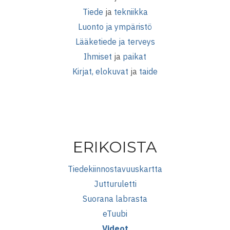
Tiede
ja
tekniikka
Luonto ja ympäristö
Lääketiede ja terveys
Ihmiset
ja
paikat
Kirjat, elokuvat
ja
taide
ERIKOISTA
Tiedekiinnostavuuskartta
Jutturuletti
Suorana labrasta
eTuubi
Videot