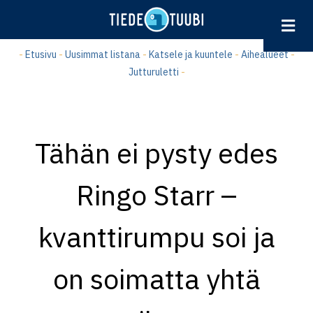
Hyppää
pääsisältöön
-
Etusivu
-
Uusimmat listana
-
Katsele ja kuuntele
-
Aihealueet
-
Jutturuletti
-
Tähän ei pysty edes
Ringo Starr –
kvanttirumpu soi ja
on soimatta yhtä