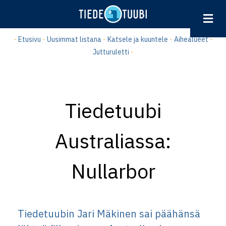
Hyppää
pääsisältöön
-
Etusivu
-
Uusimmat listana
-
Katsele ja kuuntele
-
Aihealueet
-
Jutturuletti
-
Tiedetuubi
Australiassa:
Nullarbor
Tiedetuubin Jari Mäkinen sai päähänsä