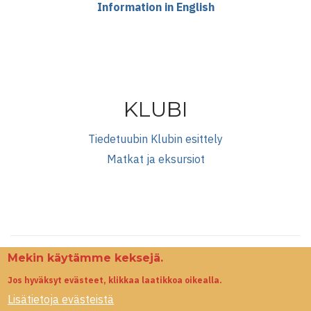
Information in English
KLUBI
Tiedetuubin Klubin esittely
Matkat ja eksursiot
Mekin käytämme keksejä.
Jos hyväksyt evästeet, klikkaa laatikkoa oikealla.
Lisätietoja evästeistä