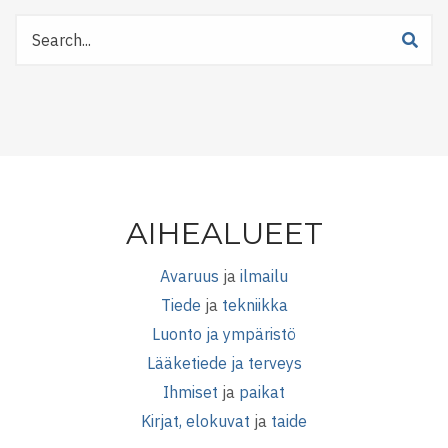
Etsi
Tiedetuubista
AIHEALUEET
Avaruus
ja
ilmailu
Tiede
ja
tekniikka
Luonto ja ympäristö
Lääketiede ja terveys
Ihmiset
ja
paikat
Kirjat, elokuvat
ja
taide