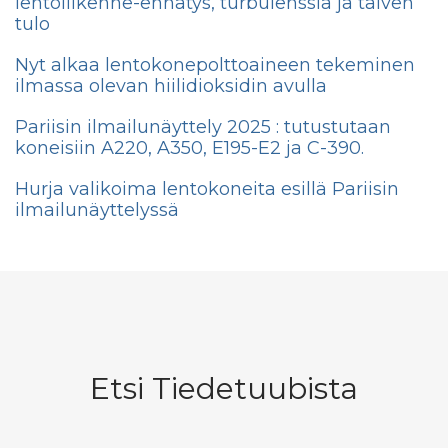
lentoliikenne-ennätys, turbulenssia ja talven
tulo
Nyt alkaa lentokonepolttoaineen tekeminen
ilmassa olevan hiilidioksidin avulla
Pariisin ilmailunäyttely 2025 : tutustutaan
koneisiin A220, A350, E195-E2 ja C-390.
Hurja valikoima lentokoneita esillä Pariisin
ilmailunäyttelyssä
Etsi Tiedetuubista