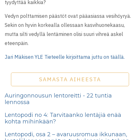
tyydyttää kaikkia?
Vedyn polttamisen päästöt ovat pääasiassa vesihöyryä.
Sekin on hyvin korkealla ollessaan kasvihuonekaasu,
mutta silti vedyllä lentäminen olisi suuri vihreä askel
eteenpäin.
Jari Mäkisen YLE Tieteelle kirjoittama juttu on täällä.
SAMASTA AIHEESTA
Auringonnousun lentoreitti - 22 tuntia
lennossa
Lentopodi no 4: Tarvitaanko lentäjiä enää
kohta mihinkään?
Lentopodi, osa 2 – avaruusromua ikkunaan,