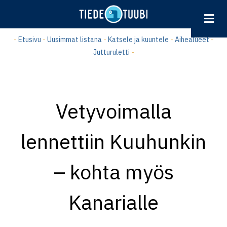
Hyppää
pääsisältöön
-
Etusivu
-
Uusimmat listana
-
Katsele ja kuuntele
-
Aihealueet
-
Jutturuletti
-
Vetyvoimalla
lennettiin Kuuhunkin
– kohta myös
Kanarialle