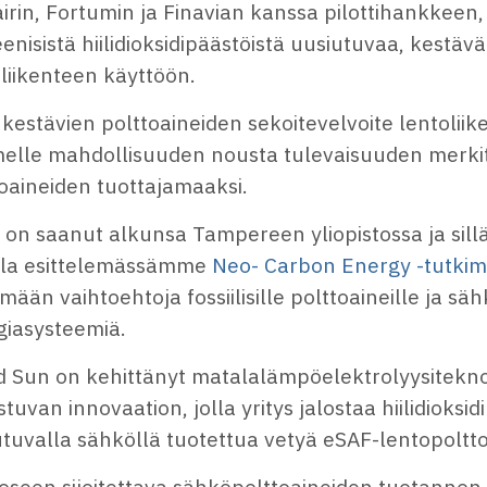
irin, Fortumin ja Finavian kanssa pilottihankkeen
enisistä hiilidioksidipäästöistä uusiutuvaa, kestäv
oliikenteen käyttöön.
kestävien polttoaineiden sekoitevelvoite lentoliik
elle mahdollisuuden nousta tulevaisuuden merkitt
oaineiden tuottajamaaksi.
 on saanut alkunsa Tampereen yliopistossa ja sillä
olla esittelemässämme
Neo- Carbon Energy -tutki
mään vaihtoehtoja fossiilisille polttoaineille ja s
giasysteemiä.
id Sun on kehittänyt matalalämpöelektrolyysitekno
tuvan innovaation, jolla yritys jalostaa hiilidioksid
tuvalla sähköllä tuotettua vetyä eSAF-lentopoltto
oseen sijoitettava sähköpolttoaineiden tuotannon