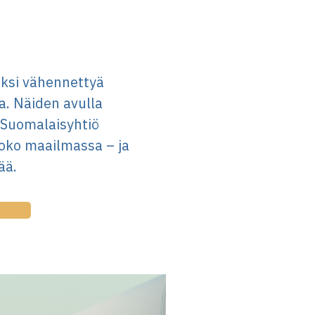
säksi vähennettyä
a. Näiden avulla
 Suomalaisyhtiö
koko maailmassa – ja
ää.