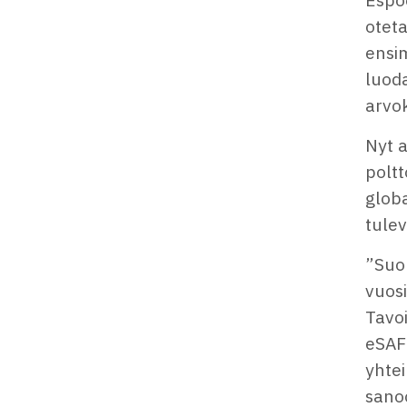
otet
ensim
luod
arvo
Nyt 
poltt
globa
tule
”Suo
vuos
Tavoi
eSAF-
yhtei
sanoo