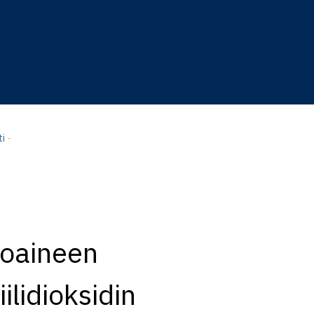
ti
-
toaineen
ilidioksidin