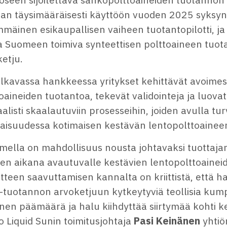
aan täysimääräisesti käyttöön vuoden 2025 syksyn
mäinen esikaupallisen vaiheen tuotantopilotti, ja
a Suomeen toimiva synteettisen polttoaineen tuot
ketju.
alkavassa hankkeessa yritykset kehittävät avoimes
oaineiden tuotantoa, tekevät validointeja ja luova
alisti skaalautuviin prosesseihin, joiden avulla tu
vaisuudessa kotimaisen kestävän lentopolttoainee
mella on mahdollisuus nousta johtavaksi tuottaja
ien aikana avautuvalle kestävien lentopolttoainei
tteen saavuttamisen kannalta on kriittistä, että 
tuotannon arvoketjuun kytkeytyviä teollisia kumpp
nen päämäärä ja halu kiihdyttää siirtymää kohti ke
 Liquid Sunin toimitusjohtaja
Pasi Keinänen
yhtiö