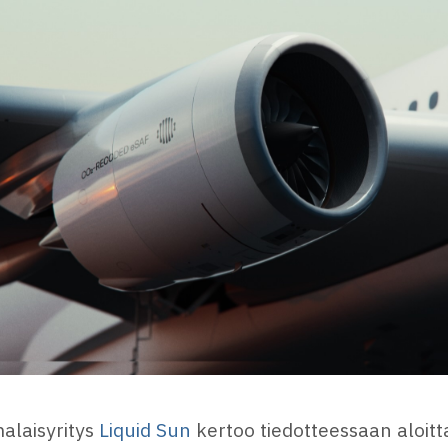
alaisyritys
Liquid Sun
kertoo tiedotteessaan aloit