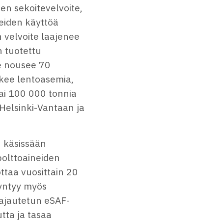
en sekoitevelvoite,
neiden käyttöä
 velvoite laajenee
n tuotettu
te nousee 70
oskee lentoasemia,
ai 100 000 tonnia
 Helsinki-Vantaan ja
 käsissään
polttoaineiden
ttaa vuosittain 20
syntyy myös
hajautetun eSAF-
tta ja tasaa