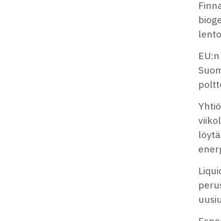
Finna
bioge
lent
EU:n 
Suom
poltt
Yhtiö
viik
löytä
ener
Liqu
perus
uusiu
Espo