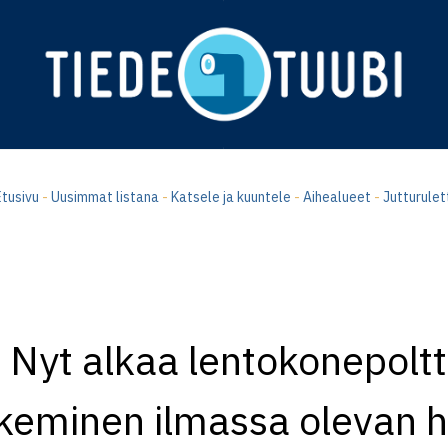
tusivu
-
Uusimmat listana
-
Katsele ja kuuntele
-
Aihealueet
-
Jutturulet
Nyt alkaa lentokonepolt
keminen ilmassa olevan hi