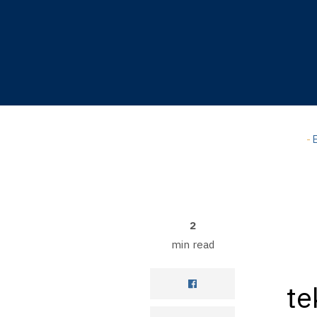
Hyppää
A-
pääsisältöön
A+
100%
read
-
E
2
min read
te