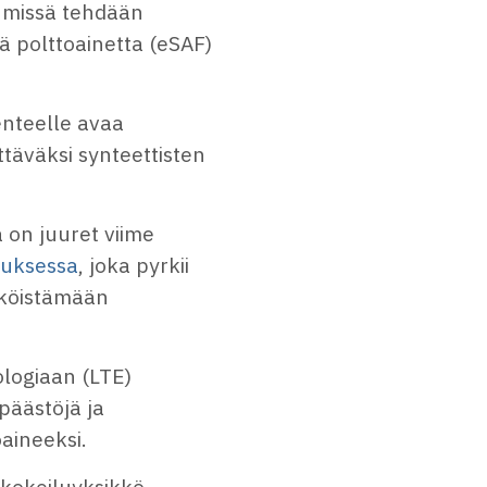
, missä tehdään
ää polttoainetta (eSAF)
enteelle avaa
äväksi synteettisten
 on juuret viime
muksessa
, joka pyrkii
ähköistämään
logiaan (LTE)
ipäästöjä ja
aineeksi.
 kokeiluyksikkö