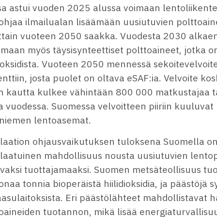
a astui vuoden 2025 alussa voimaan lentoliikente
ohjaa ilmailualan lisäämään uusiutuvien polttoai
ittain vuoteen 2050 saakka. Vuodesta 2030 alkaen
maan myös täysisynteettiset polttoaineet, jotka o
dioksidista. Vuoteen 2050 mennessä sekoitevelvoi
nttiin, josta puolet on oltava eSAF:ia. Velvoite k
en kautta kulkee vähintään 800 000 matkustajaa t
a vuodessa. Suomessa velvoitteen piiriin kuuluvat
niemen lentoasemat.
laation ohjausvaikutuksen tuloksena Suomella on
tlaatuinen mahdollisuus nousta uusiutuvien lento
vaksi tuottajamaaksi. Suomen metsäteollisuus tuo
onaa tonnia bioperäistä hiilidioksidia, ja päästöjä 
asulaitoksista. Eri päästölähteet mahdollistavat 
oaineiden tuotannon, mikä lisää energiaturvallisuu