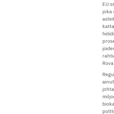
EU:ss
joka 
aste
katta
hiili
prose
joid
rahti
Rova
Regu
ainu
johta
miljo
bioka
poltt