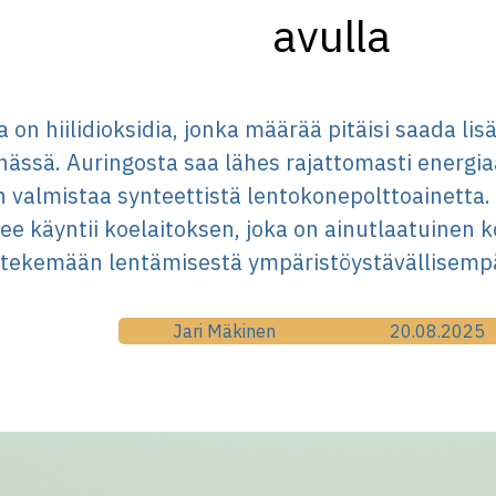
avulla
 on hiilidioksidia, jonka määrää pitäisi saada li
ässä. Auringosta saa lähes rajattomasti energia
n valmistaa synteettistä lentokonepolttoainetta.
ee käyntii koelaitoksen, joka on ainutlaatuinen 
 tekemään lentämisestä ympäristöystävällisemp
Jari Mäkinen
20.08.2025