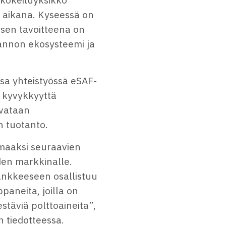
 aikana. Kyseessä on
 sen tavoitteena on
annon ekosysteemi ja
sa yhteistyössä eSAF-
t kyvykkyyttä
rvataan
n tuotanto.
maaksi seuraavien
den markkinalle.
hankkeeseen osallistuu
aneita, joilla on
stäviä polttoaineita”,
n tiedotteessa.