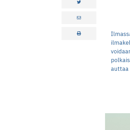
Ilmassa
ilmakeh
voidaa
polkais
auttaa