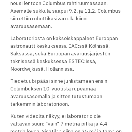
nousi lentoon Columbus rahtiruumassaan.
Asemalle sukkula saapui 9.2. ja 11.2. Columbus
siirrettiin robottikäsivarrella kiinni
avaruusasemaan.
Laboratoriosta on kaksoiskappaleet Euroopan
astronauttikeskuksessa EAC:ssä Kölnissä,
Saksassa, sekä Euroopan avaruusjärjestön
teknisessä keskuksessa ESTEC:issä,
Noordwijkissä, Hollannissa.
Tiedetuubi pääsi sinne juhlistamaan ensin
Columbuksen 10-vuotista rupeamaa
avaruusasemalla ja sitten tutustumaan
tarkemmin laboratorioon.
Kuten videolta näkyy, ei laboratorio ole
valtavan suuri: "vain" 7 metriä pitkä ja 4,4
3
metriä leveä. Sisätilaa siinä on 75 m
ja tämä on