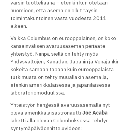
varsin tuotteliaana – etenkin kun otetaan
huomioon, että asema on ollut täysin
toimintakuntoinen vasta vuodesta 2011
alkaen.
Vaikka Columbus on eurooppalainen, on koko
kansainvälisen avaruusaseman periaate
yhteistyö. Niinpä siellä on tehty myös
Yhdysvaltojen, Kanadan, Japanin ja Venäjänkin
kokeita samaan tapaan kuin eurooppalaista
tutkimusta on tehty muuallakin asemalla,
etenkin amerikkalaisessa ja japanilaisessa
laboratoriomoduulissa.
Yhteistyön hengessä avaruusasemalla nyt
oleva amerikkalaisastronautti
Joe Acaba
lähetti alla olevan Columbuksessa tehdyn
syntymäpäiväonnitteluvideon: