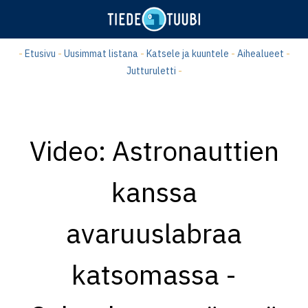
Hyppää
pääsisältöön
-
Etusivu
-
Uusimmat listana
-
Katsele ja kuuntele
-
Aihealueet
-
Jutturuletti
-
Video: Astronauttien
kanssa
avaruuslabraa
katsomassa -