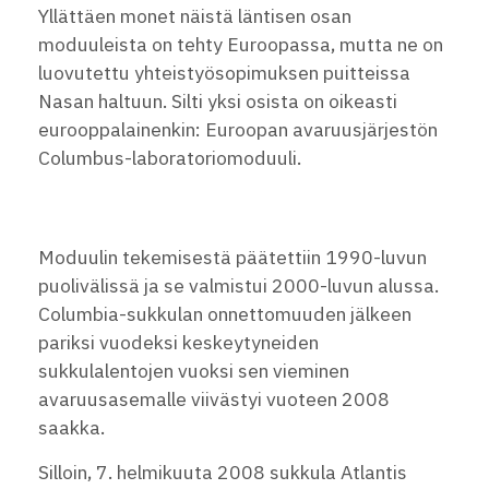
Yllättäen monet näistä läntisen osan
moduuleista on tehty Euroopassa, mutta ne on
luovutettu yhteistyösopimuksen puitteissa
Nasan haltuun. Silti yksi osista on oikeasti
eurooppalainenkin: Euroopan avaruusjärjestön
Columbus-laboratoriomoduuli.
Moduulin tekemisestä päätettiin 1990-luvun
puolivälissä ja se valmistui 2000-luvun alussa.
Columbia-sukkulan onnettomuuden jälkeen
pariksi vuodeksi keskeytyneiden
sukkulalentojen vuoksi sen vieminen
avaruusasemalle viivästyi vuoteen 2008
saakka.
Silloin, 7. helmikuuta 2008 sukkula Atlantis