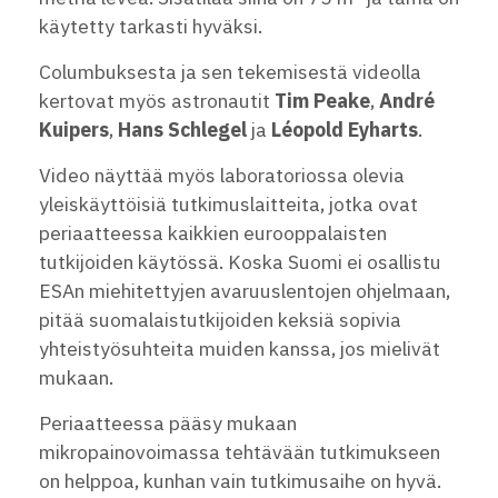
käytetty tarkasti hyväksi.
Columbuksesta ja sen tekemisestä videolla
kertovat myös astronautit
Tim Peake
,
André
Kuipers
,
Hans Schlegel
ja
Léopold Eyharts
.
Video näyttää myös laboratoriossa olevia
yleiskäyttöisiä tutkimuslaitteita, jotka ovat
periaatteessa kaikkien eurooppalaisten
tutkijoiden käytössä. Koska Suomi ei osallistu
ESAn miehitettyjen avaruuslentojen ohjelmaan,
pitää suomalaistutkijoiden keksiä sopivia
yhteistyösuhteita muiden kanssa, jos mielivät
mukaan.
Periaatteessa pääsy mukaan
mikropainovoimassa tehtävään tutkimukseen
on helppoa, kunhan vain tutkimusaihe on hyvä.