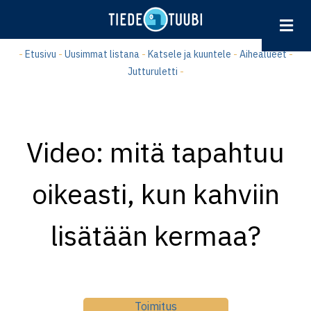
Hyppää
pääsisältöön
-
Etusivu
-
Uusimmat listana
-
Katsele ja kuuntele
-
Aihealueet
-
Jutturuletti
-
Video: mitä tapahtuu
oikeasti, kun kahviin
lisätään kermaa?
Toimitus