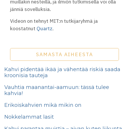
muillakin nesteillä, ja ilmiön tutkimisella voi olla
jänniä sovelluksia.
Videon on tehnyt MIT:n tutkijaryhmä ja
koostatnut
Quartz
.
SAMASTA AIHEESTA
Kahvi pidentää ikää ja vähentää riskiä saada
kroonisia tauteja
Vauhtia maanantai-aamuun: tässä tulee
kahvia!
Erikoiskahvien mikä mikin on
Nokkelammat lasit
Kahvi parantaa muistia – aivan kuten liikunta