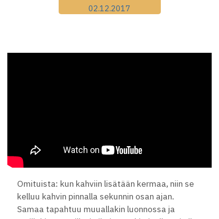
02.12.2017
Omituista: kun kahviin lisätään kermaa, niin se
kelluu kahvin pinnalla sekunnin osan ajan.
Samaa tapahtuu muuallakin luonnossa ja