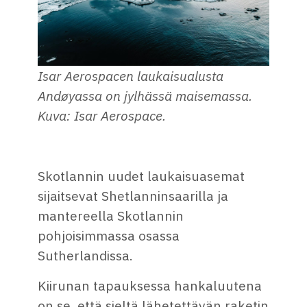
Isar Aerospacen laukaisualusta
Andøyassa on jylhässä maisemassa.
Kuva: Isar Aerospace.
Skotlannin uudet laukaisuasemat
sijaitsevat Shetlanninsaarilla ja
mantereella Skotlannin
pohjoisimmassa osassa
Sutherlandissa.
Kiirunan tapauksessa hankaluutena
on se, että sieltä lähetettävän raketin