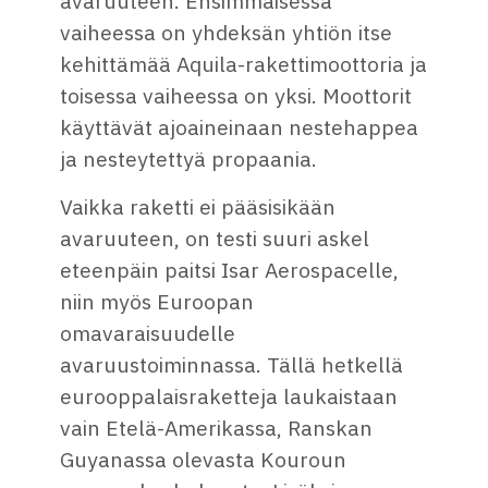
avaruuteen. Ensimmäisessä
vaiheessa on yhdeksän yhtiön itse
kehittämää Aquila-rakettimoottoria ja
toisessa vaiheessa on yksi. Moottorit
käyttävät ajoaineinaan nestehappea
ja nesteytettyä propaania.
Vaikka raketti ei pääsisikään
avaruuteen, on testi suuri askel
eteenpäin paitsi Isar Aerospacelle,
niin myös Euroopan
omavaraisuudelle
avaruustoiminnassa. Tällä hetkellä
eurooppalaisraketteja laukaistaan
vain Etelä-Amerikassa, Ranskan
Guyanassa olevasta Kouroun