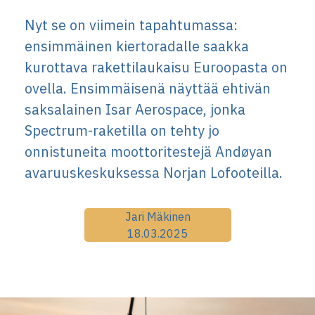
Nyt se on viimein tapahtumassa:
ensimmäinen kiertoradalle saakka
kurottava rakettilaukaisu Euroopasta on
ovella. Ensimmäisenä näyttää ehtivän
saksalainen Isar Aerospace, jonka
Spectrum-raketilla on tehty jo
onnistuneita moottoritestejä Andøyan
avaruuskeskuksessa Norjan Lofooteilla.
Jari Mäkinen
18.03.2025