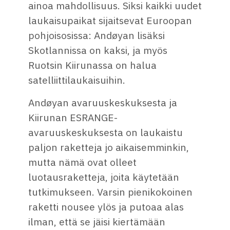
ainoa mahdollisuus. Siksi kaikki uudet
laukaisupaikat sijaitsevat Euroopan
pohjoisosissa: Andøyan lisäksi
Skotlannissa on kaksi, ja myös
Ruotsin Kiirunassa on halua
satelliittilaukaisuihin.
Andøyan avaruuskeskuksesta ja
Kiirunan ESRANGE-
avaruuskeskuksesta on laukaistu
paljon raketteja jo aikaisemminkin,
mutta nämä ovat olleet
luotausraketteja, joita käytetään
tutkimukseen. Varsin pienikokoinen
raketti nousee ylös ja putoaa alas
ilman, että se jäisi kiertämään