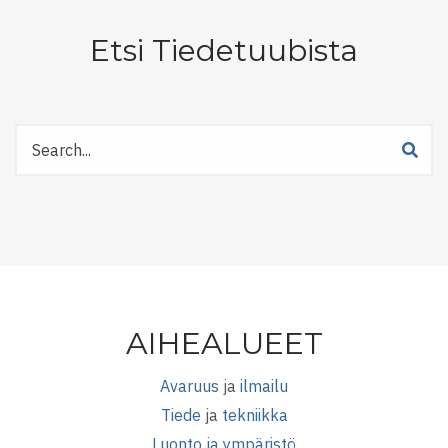
Etsi Tiedetuubista
Etsi
Tiedetuubista
AIHEALUEET
Avaruus
ja
ilmailu
Tiede
ja
tekniikka
Luonto ja ympäristö