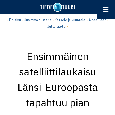
Hyppää
pääsisältöön
-
Etusivu
-
Uusimmat listana
-
Katsele ja kuuntele
-
Aihealueet
-
Jutturuletti
-
Ensimmäinen
satelliittilaukaisu
Länsi-Euroopasta
tapahtuu pian