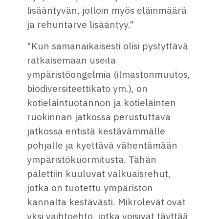
lisääntyvän, jolloin myös eläinmäärä
ja rehuntarve lisääntyy."
"Kun samanaikaisesti olisi pystyttävä
ratkaisemaan useita
ympäristöongelmia (ilmastonmuutos,
biodiversiteettikato ym.), on
kotieläintuotannon ja kotieläinten
ruokinnan jatkossa perustuttava
jatkossa entistä kestävämmälle
pohjalle ja kyettävä vähentämään
ympäristökuormitusta. Tähän
palettiin kuuluvat valkuaisrehut,
jotka on tuotettu ympäristön
kannalta kestävästi. Mikrolevät ovat
yksi vaihtoehto, jotka voisivat täyttää