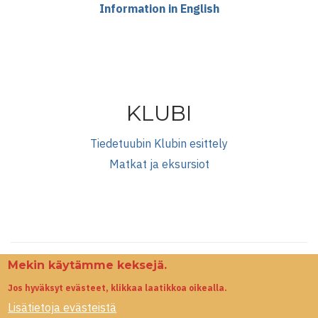
Information in English
KLUBI
Tiedetuubin Klubin esittely
Matkat ja eksursiot
Mekin käytämme keksejä.
Jos hyväksyt evästeet, klikkaa laatikkoa oikealla.
Lisätietoja evästeistä