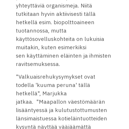
yhteyttäviä organismeja. Niitä
tutkitaan hyvin aktiivisesti tällä
hetkellä esim. biopolttoaineen
tuotannossa, mutta
käyttösovelluskohteita on lukuisia
muitakin, kuten esimerkiksi
sen käyttäminen eläinten ja ihmisten
ravitsemuksessa.
"Valkuaisrehukysymykset ovat
todella 'kuuma peruna' tällä
hetkellä", Marjukka
jatkaa. "Maapallon väestömäärän
lisääntyessä ja kulutustottumusten
länsimaistuessa kotieläintuotteiden
kysyntä näyttää vääjäämättä