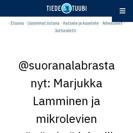
Hyppää
pääsisältöön
-
Etusivu
-
Uusimmat listana
-
Katsele ja kuuntele
-
Aihealueet
-
Jutturuletti
-
@suoranalabrasta
nyt: Marjukka
Lamminen ja
mikrolevien