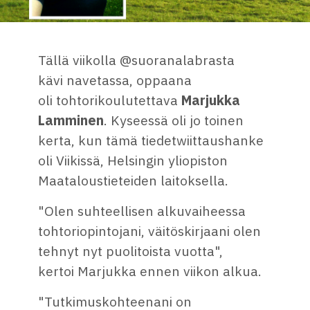
Tällä viikolla @suoranalabrasta
kävi navetassa, oppaana
oli tohtorikoulutettava
Marjukka
Lamminen
. Kyseessä oli jo toinen
kerta, kun tämä tiedetwiittaushanke
oli Viikissä, Helsingin yliopiston
Maataloustieteiden laitoksella.
"Olen suhteellisen alkuvaiheessa
tohtoriopintojani, väitöskirjaani olen
tehnyt nyt puolitoista vuotta",
kertoi Marjukka ennen viikon alkua.
"Tutkimuskohteenani on