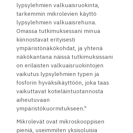
lypsylehmien valkuaisruokinta,
tarkemmin mikrolevien käyttö
lypsylehmien valkuaisrehuna.
Omassa tutkimuksessani minua
kiinnostavat erityisesti
ympäristönäkökohdat, ja yhtenä
näkökantana näissä tutkimuksissani
on erilaisten valkuaisruokintojen
vaikutus lypsylehmien typen ja
fosforin hyväksikäyttöön, joka taas
vaikuttavat kotieläintuotannosta
aiheutuvaan
ympäristökuormitukseen."
Mikrolevät ovat mikroskooppisen
pieniä, useimmiten yksisoluisia