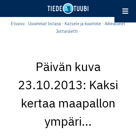
Hyppää
pääsisältöön
-
Etusivu
-
Uusimmat listana
-
Katsele ja kuuntele
-
Aihealueet
-
Jutturuletti
-
Päivän kuva
23.10.2013: Kaksi
kertaa maapallon
ympäri...