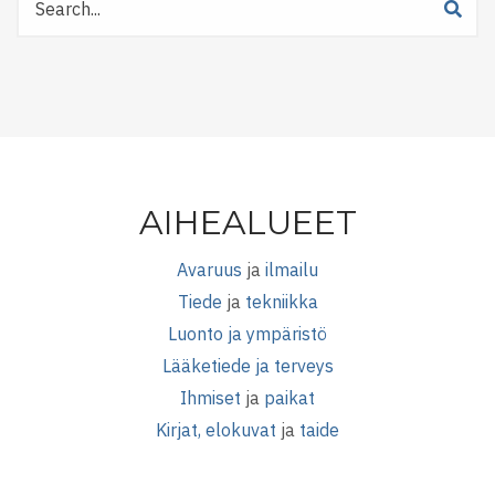
Tiedetuubista
AIHEALUEET
Avaruus
ja
ilmailu
Tiede
ja
tekniikka
Luonto ja ympäristö
Lääketiede ja terveys
Ihmiset
ja
paikat
Kirjat, elokuvat
ja
taide