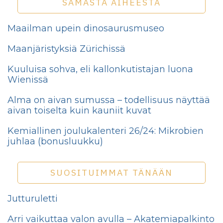
SAMASTA AIHEESTA
Maailman upein dinosaurusmuseo
Maanjäristyksiä Zürichissä
Kuuluisa sohva, eli kallonkutistajan luona
Wienissä
Alma on aivan sumussa – todellisuus näyttää
aivan toiselta kuin kauniit kuvat
Kemiallinen joulukalenteri 26/24: Mikrobien
juhlaa (bonusluukku)
SUOSITUIMMAT TÄNÄÄN
Jutturuletti
Arri vaikuttaa valon avulla – Akatemiapalkinto