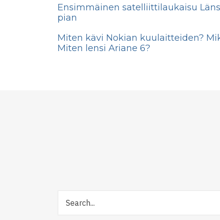
Ensimmäinen satelliittilaukaisu Län
pian
Miten kävi Nokian kuulaitteiden? Mik
Miten lensi Ariane 6?
Etsi
Tiedetuubista