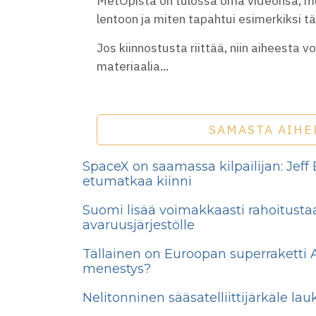
MetOpista on tulossa oma videonsa, mut
lentoon ja miten tapahtui esimerkiksi
Jos kiinnostusta riittää, niin aiheesta v
materiaalia...
SAMASTA AIHE
SpaceX on saamassa kilpailijan: Jeff 
etumatkaa kiinni
Suomi lisää voimakkaasti rahoitust
avaruusjärjestölle
Tällainen on Euroopan superraketti A
menestys?
Nelitonninen sääsatelliittijärkäle la