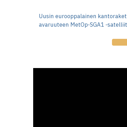
Uusin eurooppalainen kantorakett
avaruuteen MetOp-SGA1 -satelliit