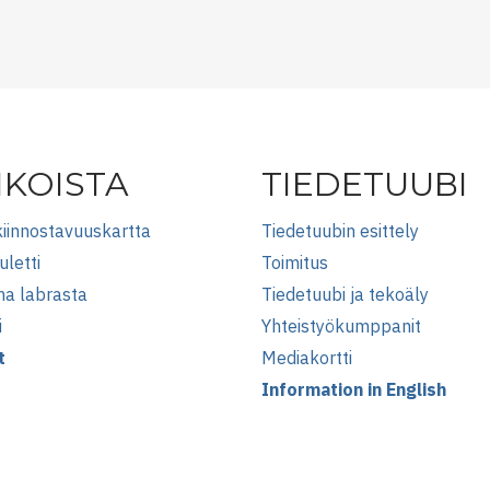
IKOISTA
TIEDETUUBI
iinnostavuuskartta
Tiedetuubin esittely
uletti
Toimitus
na labrasta
Tiedetuubi ja tekoäly
i
Yhteistyökumppanit
t
Mediakortti
Information in English