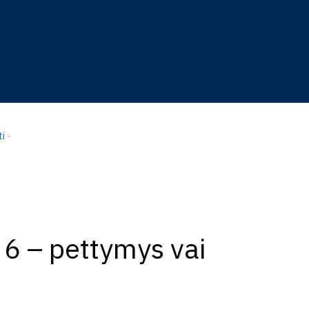
ti
-
 6 – pettymys vai