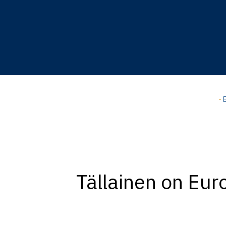
Hyppää
pääsisältöön
-
E
Tällainen on Eur