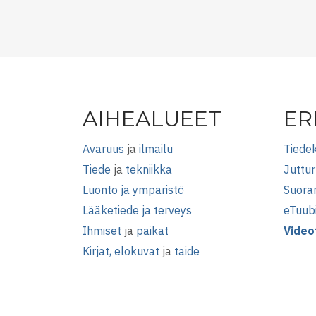
AIHEALUEET
ER
Avaruus
ja
ilmailu
Tiedek
Tiede
ja
tekniikka
Juttur
Luonto ja ympäristö
Suora
Lääketiede ja terveys
eTuub
Ihmiset
ja
paikat
Video
Kirjat, elokuvat
ja
taide