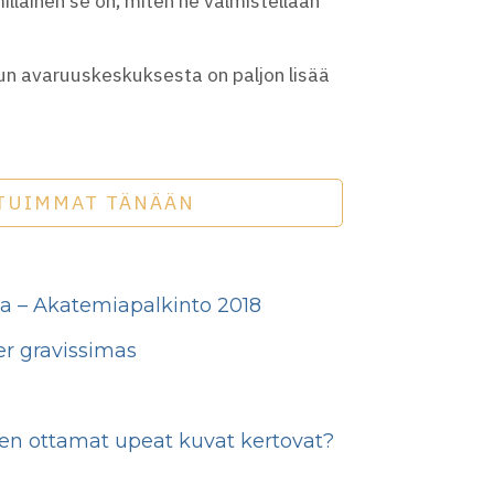
llainen se on, miten ne valmistellaan
ouroun avaruuskeskuksesta on paljon lisää
TUIMMAT TÄNÄÄN
lla – Akatemiapalkinto 2018
ter gravissimas
ien ottamat upeat kuvat kertovat?