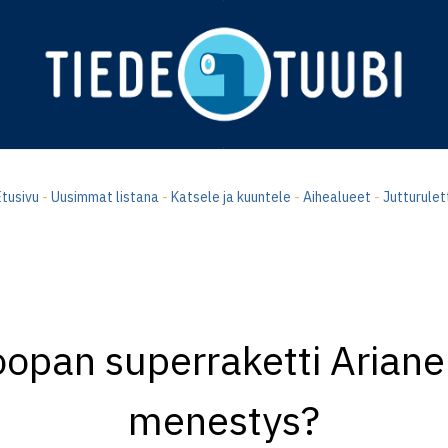
tusivu
-
Uusimmat listana
-
Katsele ja kuuntele
-
Aihealueet
-
Jutturulet
oopan superraketti Ariane
menestys?