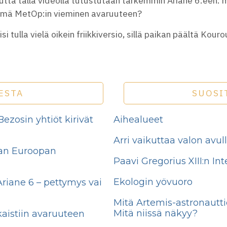
ta tällä videolla tutustutaan tarkemmin Ariane 6:een: mi
 tämä MetOp:in vieminen avaruuteen?
oisi tulla vielä oikein friikkiversio, sillä paikan päältä K
ESTA
SUOSI
Bezosin yhtiöt kirivät
Aihealueet
Arri vaikuttaa valon avu
aan Euroopan
Paavi Gregorius XIII:n In
Ekologin yövuoro
riane 6 – pettymys vai
Mitä Artemis-astronautt
Mitä niissä näkyy?
ukaistiin avaruuteen