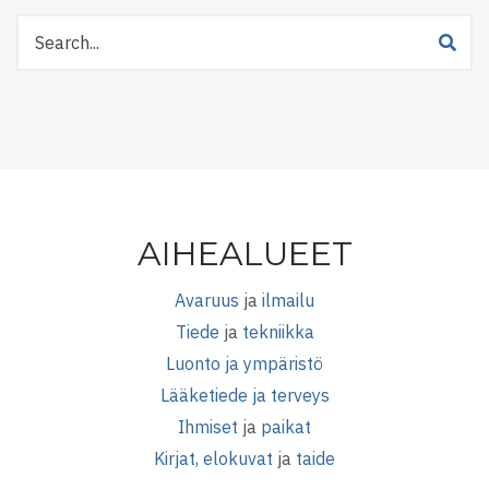
Etsi
Tiedetuubista
AIHEALUEET
Avaruus
ja
ilmailu
Tiede
ja
tekniikka
Luonto ja ympäristö
Lääketiede ja terveys
Ihmiset
ja
paikat
Kirjat, elokuvat
ja
taide