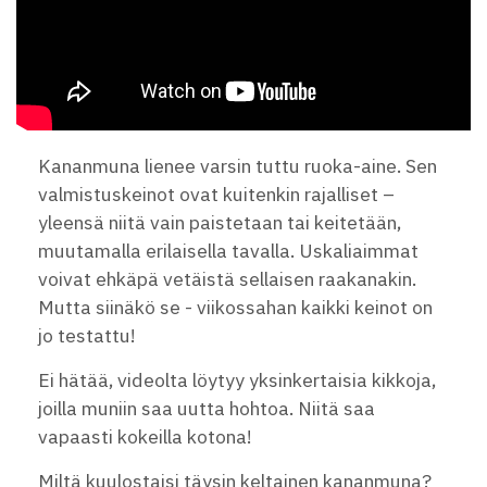
Kananmuna lienee varsin tuttu ruoka-aine. Sen
valmistuskeinot ovat kuitenkin rajalliset –
yleensä niitä vain paistetaan tai keitetään,
muutamalla erilaisella tavalla. Uskaliaimmat
voivat ehkäpä vetäistä sellaisen raakanakin.
Mutta siinäkö se - viikossahan kaikki keinot on
jo testattu!
Ei hätää, videolta löytyy yksinkertaisia kikkoja,
joilla muniin saa uutta hohtoa. Niitä saa
vapaasti kokeilla kotona!
Miltä kuulostaisi täysin keltainen kananmuna?