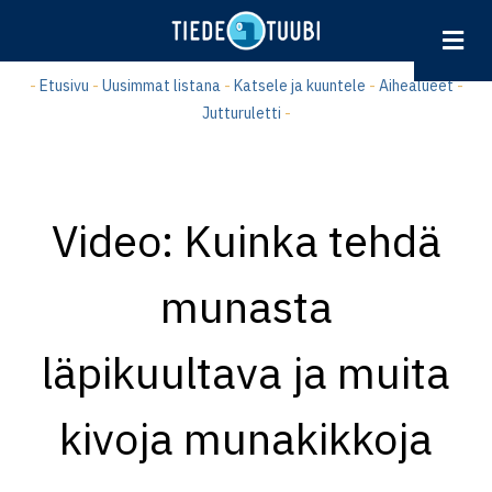
Hyppää
pääsisältöön
-
Etusivu
-
Uusimmat listana
-
Katsele ja kuuntele
-
Aihealueet
-
Jutturuletti
-
Video: Kuinka tehdä
munasta
läpikuultava ja muita
kivoja munakikkoja