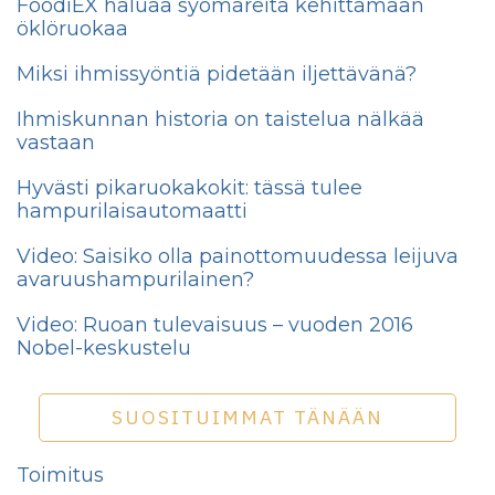
FoodiEX haluaa syömäreitä kehittämään
öklöruokaa
Miksi ihmissyöntiä pidetään iljettävänä?
Ihmiskunnan historia on taistelua nälkää
vastaan
Hyvästi pikaruokakokit: tässä tulee
hampurilaisautomaatti
Video: Saisiko olla painottomuudessa leijuva
avaruushampurilainen?
Video: Ruoan tulevaisuus – vuoden 2016
Nobel-keskustelu
SUOSITUIMMAT TÄNÄÄN
Toimitus