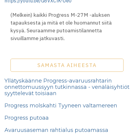
https://youtu.be/G6VXCfK-Ue0
(Melkein) kaikki Progress M-27M -aluksen
tapauksesta ja mitä et ole huomannut siitä
kysyä. Seuraamme putoamistilannetta
sivuillamme jatkuvasti.
SAMASTA AIHEESTA
Yllätyskäänne Progress-avaruusrahtarin
onnettomuussyyn tutkinnassa - venäläisyhtiöt
syyttelevät toisiaan
Progress molskahti Tyyneen valtamereen
Progress putoaa
Avaruusaseman rahtialus putoamassa