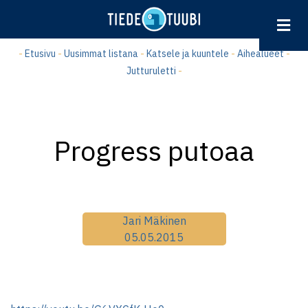
Hyppää
pääsisältöön
-
Etusivu
-
Uusimmat listana
-
Katsele ja kuuntele
-
Aihealueet
-
Jutturuletti
-
Progress putoaa
Jari Mäkinen
05.05.2015