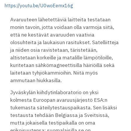
https://youtu.be/U0woEemx16g
Avaruuteen lähetettäviä laitteita testataan
monin tavoin, jotta voidaan olla varmoja siitä,
että ne kestävät avaruuden vaativia
olosuhteita ja laukaisun rasitukset. Satelliitteja
ja niiden osia ravistetaan, täristetään,
altistetaan korkeille ja matalille lämpötiloille,
kuritetaan sähkömagneettisilla häiriöillä sekä
laitetaan tyhjiökammioihin. Niitä myös
ammutaan hiukkasilla.
Jyväskylän kiihdytinlaboratorio on yksi
kolmesta Euroopan avaruusjärjestö ESA:n
tukemasta säteilytestauspaikasta. Sen lisäksi
testausta tehdään Belgiassa ja Sveitsissä,
mutta jokaisella testipaikalla on oma
erikoisuutensa: suomalaisilla se on