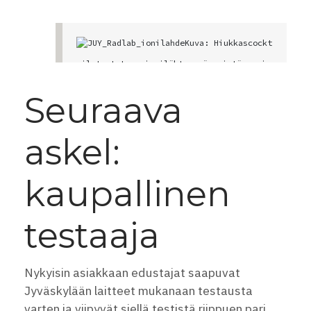
Kuva: Hiukkascockt
ail tuotetaan ionilähteessä, mistä se jo
hdetaan testiasemaan. Matkalla hiukkasia 
valikoidaan ja kiihdytetään. Kuvassa on 
Seuraava
asennettavana oleva uusi ionilähde, joka 
on lähes kaksinkertainen teholtaan verra
ttuna nykyiseen.
askel:
kaupallinen
testaaja
Nykyisin asiakkaan edustajat saapuvat
Jyväskylään laitteet mukanaan testausta
varten ja viipyvät siellä testistä riippuen pari