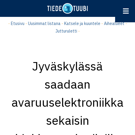
Hyppää
pääsisältöön
-
Etusivu
-
Uusimmat listana
-
Katsele ja kuuntele
-
Aihealueet
-
Jutturuletti
-
Jyväskylässä
saadaan
avaruuselektroniikka
sekaisin