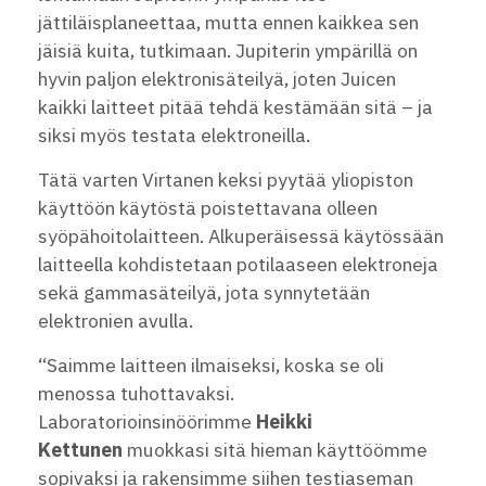
jättiläisplaneettaa, mutta ennen kaikkea sen
jäisiä kuita, tutkimaan. Jupiterin ympärillä on
hyvin paljon elektronisäteilyä, joten Juicen
kaikki laitteet pitää tehdä kestämään sitä – ja
siksi myös testata elektroneilla.
Tätä varten Virtanen keksi pyytää yliopiston
käyttöön käytöstä poistettavana olleen
syöpähoitolaitteen. Alkuperäisessä käytössään
laitteella kohdistetaan potilaaseen elektroneja
sekä gammasäteilyä, jota synnytetään
elektronien avulla.
“Saimme laitteen ilmaiseksi, koska se oli
menossa tuhottavaksi.
Laboratorioinsinöörimme
Heikki
Kettunen
muokkasi sitä hieman käyttöömme
sopivaksi ja rakensimme siihen testiaseman