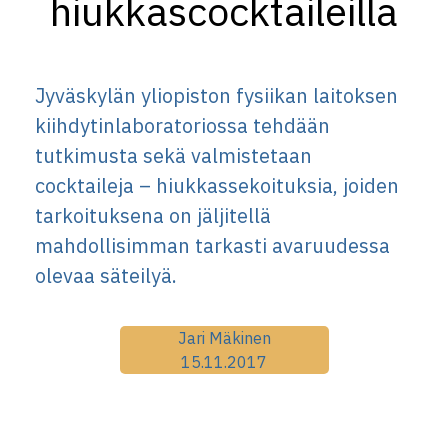
hiukkascocktaileilla
Jyväskylän yliopiston fysiikan laitoksen
kiihdytinlaboratoriossa tehdään
tutkimusta sekä valmistetaan
cocktaileja – hiukkassekoituksia, joiden
tarkoituksena on jäljitellä
mahdollisimman tarkasti avaruudessa
olevaa säteilyä.
Jari Mäkinen
15.11.2017