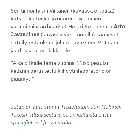
Sen tiimoilta Ari Virtanen (kuvassa oikealla)
katsoo kuitenkin jo nuorempiin: hänen
varamiehinään häärivät Heikki Kettunen ja
Arto
Javanainen
(kuvassa vasemmalla) saanevat
säteilytestauksen johdettavakseen Virtasen
jäädessä pian eläkkeelle.
“Aika pitkälle tämä vuonna 1965 pesulan
kellariin perustettu kiihdytinlaboratorio on
päässyt!”
Jutun on kirjoittanut Tiedetuubin Jari Mäkinen
Tekesin tilauksesta ja se on julkaistu ensin
spacefinland.fi -svustolla
.