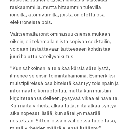
raskaammilla, mutta hitaammin tulevilla
ioneilla, atomiytimillä, joista on otettu osa
elektroneista pois.
Valitsemalla ionit ominaisuuksiensa mukaan
oikein, eli tekemällä niistä sopivan cocktailin,
voidaan testattavaan laitteeseen kohdistaa
juuri haluttu säteilyvaikutus.
“Kun sähköinen laite alkaa kärsiä säteilystä,
ilmenee se ensin toimintahäiriöinä. Esimerkiksi
muistipiireissä osa biteistä kääntyy toisinpäin ja
informaatio korruptoituu, mutta kun muistiin
kirjoitetaan uudelleen, pysyvää vikaa ei havaita.
Kun näitä virheitä alkaa tulla, niitä alkaa syntyä
aika nopeasti lisää, kun säteilyn määrää
nostetaan. Sitten jossain vaiheessa tulee taso,
missä virheiden määrä ei enää lisäänny.”