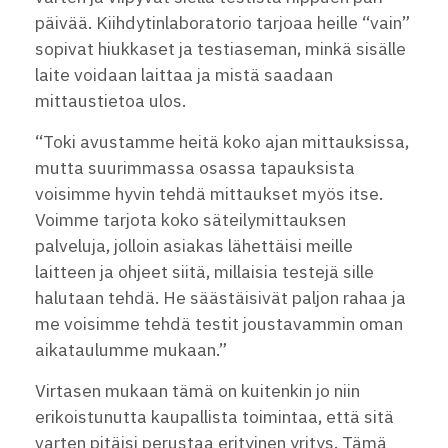
päivää. Kiihdytinlaboratorio tarjoaa heille “vain”
sopivat hiukkaset ja testiaseman, minkä sisälle
laite voidaan laittaa ja mistä saadaan
mittaustietoa ulos.
“Toki avustamme heitä koko ajan mittauksissa,
mutta suurimmassa osassa tapauksista
voisimme hyvin tehdä mittaukset myös itse.
Voimme tarjota koko säteilymittauksen
palveluja, jolloin asiakas lähettäisi meille
laitteen ja ohjeet siitä, millaisia testejä sille
halutaan tehdä. He säästäisivät paljon rahaa ja
me voisimme tehdä testit joustavammin oman
aikataulumme mukaan.”
Virtasen mukaan tämä on kuitenkin jo niin
erikoistunutta kaupallista toimintaa, että sitä
varten pitäisi perustaa erityinen yritys. Tämä