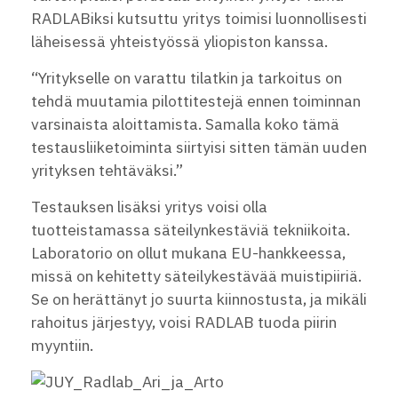
RADLABiksi kutsuttu yritys toimisi luonnollisesti
läheisessä yhteistyössä yliopiston kanssa.
“Yritykselle on varattu tilatkin ja tarkoitus on
tehdä muutamia pilottitestejä ennen toiminnan
varsinaista aloittamista. Samalla koko tämä
testausliiketoiminta siirtyisi sitten tämän uuden
yrityksen tehtäväksi.”
Testauksen lisäksi yritys voisi olla
tuotteistamassa säteilynkestäviä tekniikoita.
Laboratorio on ollut mukana EU-hankkeessa,
missä on kehitetty säteilykestävää muistipiiriä.
Se on herättänyt jo suurta kiinnostusta, ja mikäli
rahoitus järjestyy, voisi RADLAB tuoda piirin
myyntiin.