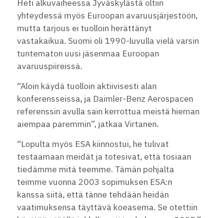
Heti alkuvaiheessa Jyväskylästä oltiin
yhteydessä myös Euroopan avaruusjärjestöön,
mutta tarjous ei tuolloin herättänyt
vastakaikua. Suomi oli 1990-luvulla vielä varsin
tuntematon uusi jäsenmaa Euroopan
avaruuspiireissä.
“Aloin käydä tuolloin aktiivisesti alan
konferensseissa, ja Daimler-Benz Aerospacen
referenssin avulla sain kerrottua meistä hieman
aiempaa paremmin”, jatkaa Virtanen.
“Lopulta myös ESA kiinnostui, he tulivat
testaamaan meidät ja totesivat, että tosiaan
tiedämme mitä teemme. Tämän pohjalta
teimme vuonna 2003 sopimuksen ESA:n
kanssa siitä, että tänne tehdään heidän
vaatimuksensa täyttävä koeasema. Se otettiin