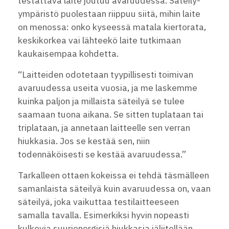
testattava laite joutuu avaruudessa. Säteily-
ympäristö puolestaan riippuu siitä, mihin laite
on menossa: onko kyseessä matala kiertorata,
keskikorkea vai lähteekö laite tutkimaan
kaukaisempaa kohdetta.
“Laitteiden odotetaan tyypillisesti toimivan
avaruudessa useita vuosia, ja me laskemme
kuinka paljon ja millaista säteilyä se tulee
saamaan tuona aikana. Se sitten tuplataan tai
triplataan, ja annetaan laitteelle sen verran
hiukkasia. Jos se kestää sen, niin
todennäköisesti se kestää avaruudessa.”
Tarkalleen ottaen kokeissa ei tehdä täsmälleen
samanlaista säteilyä kuin avaruudessa on, vaan
säteilyä, joka vaikuttaa testilaitteeseen
samalla tavalla. Esimerkiksi hyvin nopeasti
kulkevia suurienergisiä hiukkasia jäljitellään