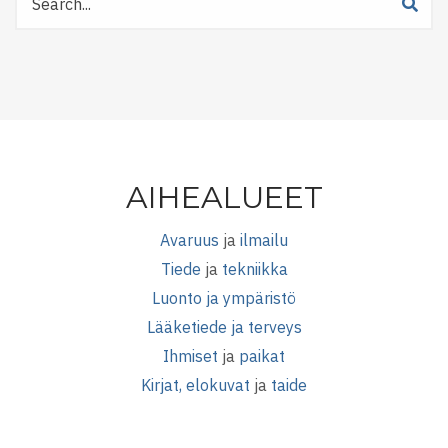
Tiedetuubista
AIHEALUEET
Avaruus
ja
ilmailu
Tiede
ja
tekniikka
Luonto ja ympäristö
Lääketiede ja terveys
Ihmiset
ja
paikat
Kirjat, elokuvat
ja
taide