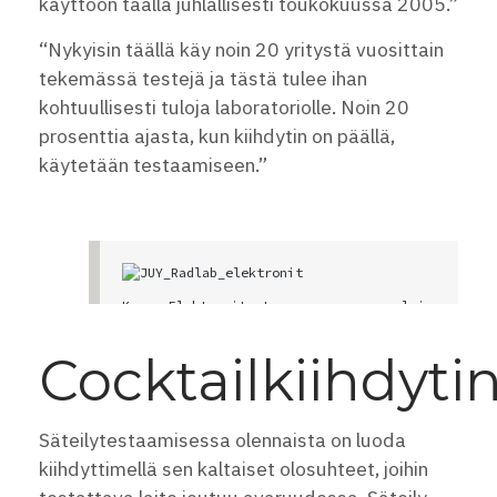
käyttöön täällä juhlallisesti toukokuussa 2005.”
“Nykyisin täällä käy noin 20 yritystä vuosittain
tekemässä testejä ja tästä tulee ihan
kohtuullisesti tuloja laboratoriolle. Noin 20
prosenttia ajasta, kun kiihdytin on päällä,
käytetään testaamiseen.”
Kuva: Elektronitestausasema on samanlain
en kuin sairaaloissa, mutta testikappale
et saadaan siihen helpommin ja laitteen 
Cocktailkiihdyti
toimintaa voidaan muuttaa tarpeen mukaa
n.
Säteilytestaamisessa olennaista on luoda
kiihdyttimellä sen kaltaiset olosuhteet, joihin