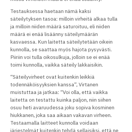
Testauksessa haetaan nämä kaksi
säteilytyksen tasoa: milloin virheitä alkaa tulla
ja milloin niiden määrä saturoituu, eli niiden
määrä ei enää lisäänny säteilymäärän
kasvaessa. Kun laitetta säteilytetään oikein
kunnolla, se saattaa myös hajota pysyvästi.
Piiriin voi tulla oikosulkuja, jolloin se ei enää
toimi kunnolla, vaikka säteily lakkaisikin.
“Säteilyvirheet ovat kuitenkin leikkiä
todennäköisyyksien kanssa”, Virtanen
muistuttaa ja jatkaa: “Voi olla, että vaikka
laitetta on testattu kuinka paljon, niin siihen
osuu heti avaruudessa joku sopiva kosminen
hiukkanen, joka saa aikaan vakavan virheen.
Testaamalla laitteet kunnolla voidaan
järjestelmät kuitenkin tehdä sellaisiksi, että ne