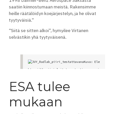
1998 Daimler-Benz Aerospace Saksasta
saatiin kiinnostumaan meistä. Rakensimme
heille räätälöidyn koejärjestelyn, ja he olivat
tyytyväisiä.”
“Siitä se sitten alkoi”, hymyilee Virtanen
selvästikin yhä tyytyväisenä.
Kuva: Ele
ktroniikkapiiri laitetaan testiaseman si
sälle telineeseen. Kuvassa testattavaksi 
tulevan piirin liittimet, joiden kautta 
ESA tulee
piiri kytketään testilaitteistoon ja ohj
mukaan