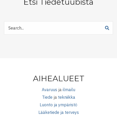
Etsi Tiedetuubista
Etsi
Tiedetuubista
AIHEALUEET
Avaruus
ja
ilmailu
Tiede
ja
tekniikka
Luonto ja ympäristö
Lääketiede ja terveys