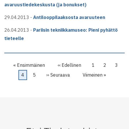
avaruustiedekeskusta (ja bonukset)
29.04.2013 -
Antilooppilaaksosta avaruuteen
26.04.2013 -
Pariisin tekniikkamuseo: Pieni pyhättö
tieteelle
Sivutus
Ensimmäinen
« Ensimmäinen
Edellinen
‹‹ Edellinen
Sivu
1
Sivu
2
Sivu
3
sivu
sivu
Tämänhetkinen
4
Sivu
5
Seuraava
›› Seuraava
Viimeinen
Viimeinen »
sivu
sivu
sivu