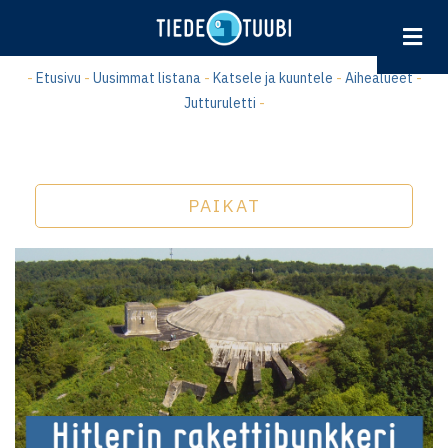
Hyppää
pääsisältöön
-
Etusivu
-
Uusimmat listana
-
Katsele ja kuuntele
-
Aihealueet
-
Jutturuletti
-
PAIKAT